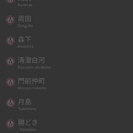
Kuramae
両国
Ryogoku
森下
Morishita
清澄白河
Kiyosumi-shirakawa
門前仲町
Monzen-nakacho
月島
Tsukishima
勝どき
Kachidoki